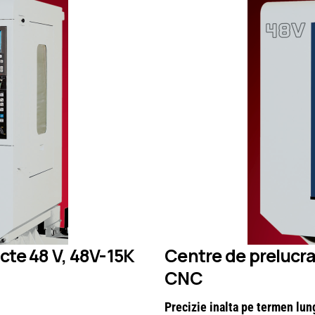
cte 48 V, 48V-15K
Centre de prelucra
CNC
Precizie inalta pe termen lun