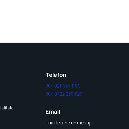
Telefon
004 021 457 1169
004 0722 230 627
ialitate
Email
Trimiteti-ne un mesaj