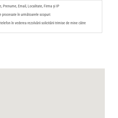
, Prenume, Email, Localitate, Firma şi IP
e procesate în următoarele scopuri:
elefon în vederea rezolvării solicitării trimise de mine către
 de prelucrare.
TERNATIONAL G & T SRL pentru maxim 30 de zile sau până la
in prezentul formular.