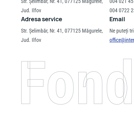
Str. Șelimbăr, Nr. 41, 077125 Măgurele,
004 021 45
Jud. Ilfov
004 0722 2
Adresa service
Email
Str. Șelimbăr, Nr. 41, 077125 Măgurele,
Ne puteți tri
Jud. Ilfov
office@inte
Fond