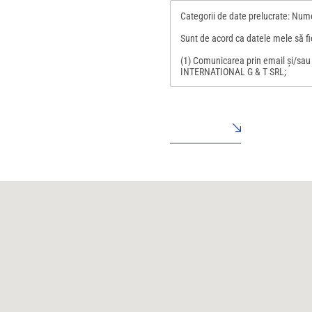
c
Categorii de date prelucrate: Nume
k
b
Sunt de acord ca datele mele să fi
o
x
(1) Comunicarea prin email şi/sau t
e
INTERNATIONAL G & T SRL;
s
(2) Înregistrarea prezentului acord
*
Datele vor fi stocate de către IN
rezolvarea solicitării transmise pr
TRIMITERE