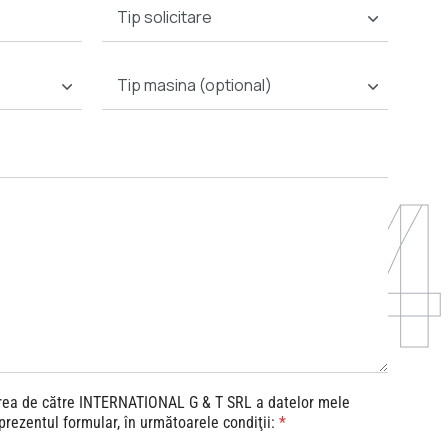
T
l
i
*
p
s
T
o
i
l
p
i
m
c
a
i
s
n 1994
t
i
a
n
r
a
e
*
rea de către INTERNATIONAL G & T SRL a datelor mele
prezentul formular, în următoarele condiţii:
*