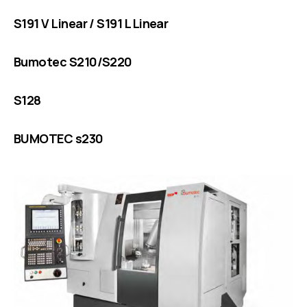
S191 V Linear / S191 L Linear
Bumotec S210/S220
S128
BUMOTEC s230